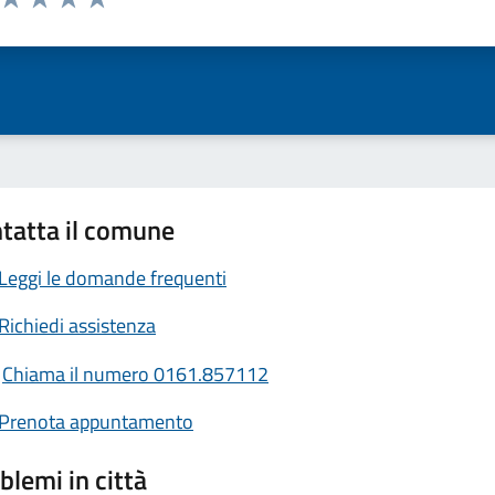
ta 1 stelle su 5
Valuta 2 stelle su 5
Valuta 3 stelle su 5
Valuta 4 stelle su 5
Valuta 5 stelle su 5
tatta il comune
Leggi le domande frequenti
Richiedi assistenza
Chiama il numero 0161.857112
Prenota appuntamento
blemi in città