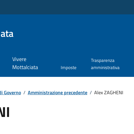
iata
Vivere
Trasparenza
Mottalciata
Imposte
amministrativa
di Governo
/
Amministrazione precedente
/
Alex ZAGHENI
NI