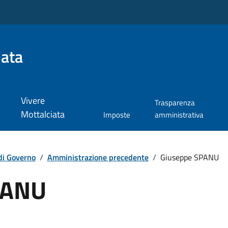
iata
Vivere
Trasparenza
Mottalciata
Imposte
amministrativa
di Governo
/
Amministrazione precedente
/
Giuseppe SPANU
PANU