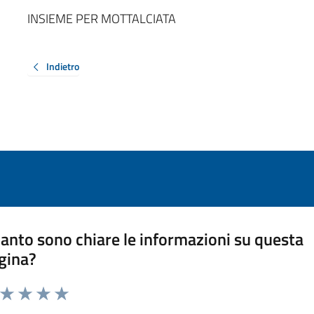
INSIEME PER MOTTALCIATA
Indietro
anto sono chiare le informazioni su questa
gina?
a da 1 a 5 stelle la pagina
ta 1 stelle su 5
Valuta 2 stelle su 5
Valuta 3 stelle su 5
Valuta 4 stelle su 5
Valuta 5 stelle su 5