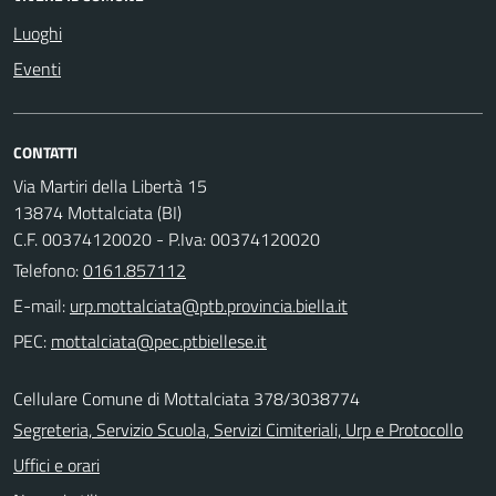
Luoghi
Eventi
CONTATTI
Via Martiri della Libertà 15
13874 Mottalciata (BI)
C.F. 00374120020 - P.Iva: 00374120020
Telefono:
0161.857112
E-mail:
PEC:
Cellulare Comune di Mottalciata 378/3038774
Segreteria, Servizio Scuola, Servizi Cimiteriali, Urp e Protocollo
Uffici e orari