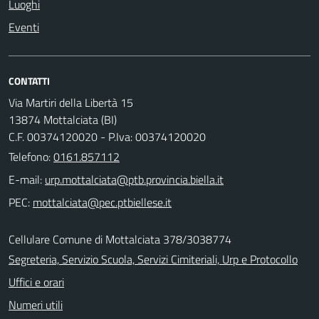
Luoghi
Eventi
CONTATTI
Via Martiri della Libertà 15
13874 Mottalciata (BI)
C.F. 00374120020 - P.Iva: 00374120020
Telefono:
0161.857112
E-mail:
PEC:
Cellulare Comune di Mottalciata 378/3038774
Segreteria, Servizio Scuola, Servizi Cimiteriali, Urp e Protocollo
Uffici e orari
Numeri utili