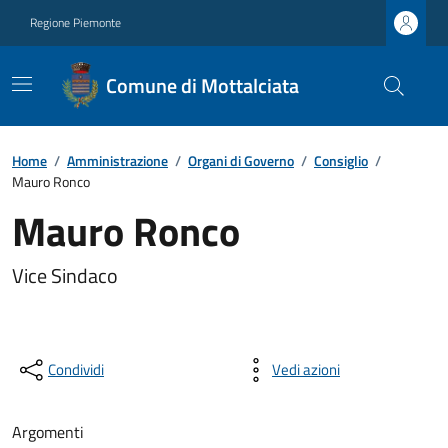
Regione Piemonte
Comune di Mottalciata
Home
/
Amministrazione
/
Organi di Governo
/
Consiglio
/
Mauro Ronco
Mauro Ronco
Vice Sindaco
Condividi
Vedi azioni
Argomenti