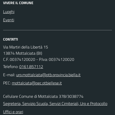
VIVERE IL COMUNE
Luoghi
Eventi
CONTATTI
Via Martiri della Libertà 15
13874 Mottalciata (BI)
C.F. 00374120020 - P.Iva: 00374120020
Telefono:
0161.857112
E-mail:
PEC:
Cellulare Comune di Mottalciata 378/3038774
Segreteria, Servizio Scuola, Servizi Cimiteriali, Urp e Protocollo
Uffici e orari