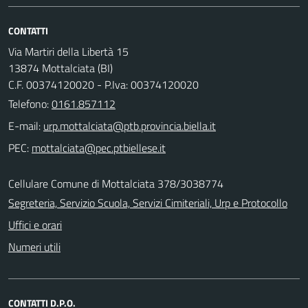
CONTATTI
Via Martiri della Libertà 15
13874 Mottalciata (BI)
C.F. 00374120020 - P.Iva: 00374120020
Telefono:
0161.857112
E-mail:
PEC:
Cellulare Comune di Mottalciata 378/3038774
Segreteria, Servizio Scuola, Servizi Cimiteriali, Urp e Protocollo
Uffici e orari
Numeri utili
CONTATTI D.P.O.