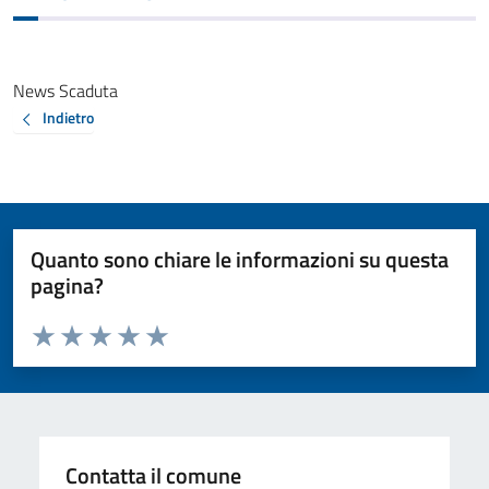
News Scaduta
Indietro
Quanto sono chiare le informazioni su questa
pagina?
Valuta da 1 a 5 stelle la pagina
Valuta 1 stelle su 5
Valuta 2 stelle su 5
Valuta 3 stelle su 5
Valuta 4 stelle su 5
Valuta 5 stelle su 5
Contatta il comune