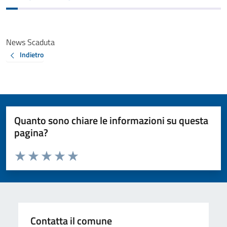
News Scaduta
Indietro
Quanto sono chiare le informazioni su questa
pagina?
Valuta da 1 a 5 stelle la pagina
Valuta 1 stelle su 5
Valuta 2 stelle su 5
Valuta 3 stelle su 5
Valuta 4 stelle su 5
Valuta 5 stelle su 5
Contatta il comune