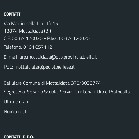
CONTATTI
Via Martiri della Libertà 15
13874 Mottalciata (BI)
C.F. 00374120020 - P.Iva: 00374120020
Telefono:
0161.857112
E-mail:
PEC:
Cellulare Comune di Mottalciata 378/3038774
Segreteria, Servizio Scuola, Servizi Cimiteriali, Urp e Protocollo
Uffici e orari
Numeri utili
CONTATTI D.P.O.