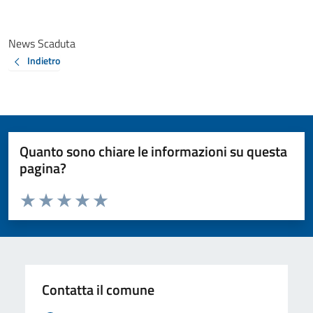
News Scaduta
Indietro
Quanto sono chiare le informazioni su questa
pagina?
Valuta da 1 a 5 stelle la pagina
Valuta 1 stelle su 5
Valuta 2 stelle su 5
Valuta 3 stelle su 5
Valuta 4 stelle su 5
Valuta 5 stelle su 5
Contatta il comune