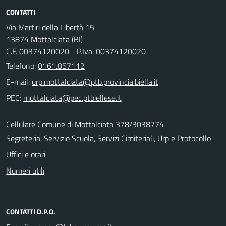
CONTATTI
Via Martiri della Libertà 15
13874 Mottalciata (BI)
C.F. 00374120020 - P.Iva: 00374120020
Telefono:
0161.857112
E-mail:
PEC:
Cellulare Comune di Mottalciata 378/3038774
Segreteria, Servizio Scuola, Servizi Cimiteriali, Urp e Protocollo
Uffici e orari
Numeri utili
CONTATTI D.P.O.