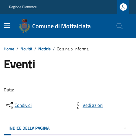
Regione Piemonte
Comune di Mottalciata
Home
/
Novità
/
Notizie
/
Co.s.r.a.b. informa
Eventi
Data:
Condividi
Vedi azioni
INDICE DELLA PAGINA