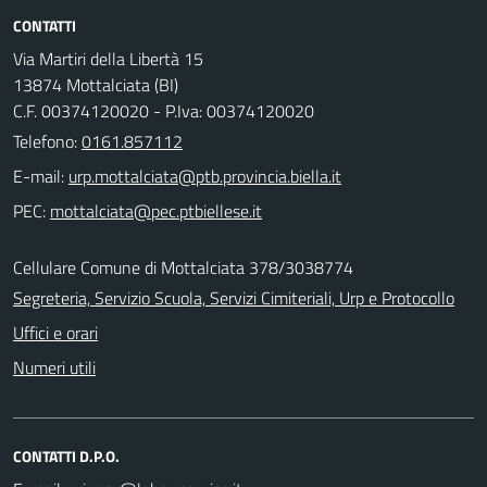
CONTATTI
Via Martiri della Libertà 15
13874 Mottalciata (BI)
C.F. 00374120020 - P.Iva: 00374120020
Telefono:
0161.857112
E-mail:
PEC:
Cellulare Comune di Mottalciata 378/3038774
Segreteria, Servizio Scuola, Servizi Cimiteriali, Urp e Protocollo
Uffici e orari
Numeri utili
CONTATTI D.P.O.