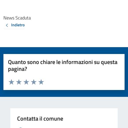
News Scaduta
Indietro
Quanto sono chiare le informazioni su questa
pagina?
Valuta da 1 a 5 stelle la pagina
Valuta 1 stelle su 5
Valuta 2 stelle su 5
Valuta 3 stelle su 5
Valuta 4 stelle su 5
Valuta 5 stelle su 5
Contatta il comune