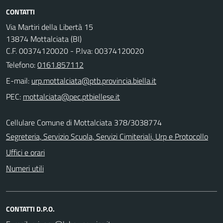
CONTATTI
Via Martiri della Libertà 15
13874 Mottalciata (BI)
C.F. 00374120020 - P.Iva: 00374120020
Telefono:
0161.857112
E-mail:
PEC:
Cellulare Comune di Mottalciata 378/3038774
Segreteria, Servizio Scuola, Servizi Cimiteriali, Urp e Protocollo
Uffici e orari
Numeri utili
CONTATTI D.P.O.