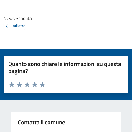
News Scaduta
Indietro
Quanto sono chiare le informazioni su questa
pagina?
Valuta da 1 a 5 stelle la pagina
Valuta 1 stelle su 5
Valuta 2 stelle su 5
Valuta 3 stelle su 5
Valuta 4 stelle su 5
Valuta 5 stelle su 5
Contatta il comune