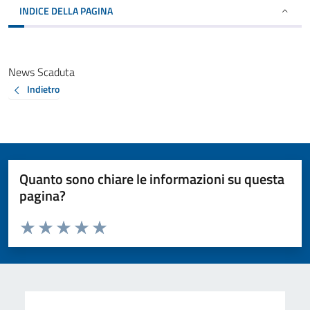
INDICE DELLA PAGINA
News Scaduta
Indietro
Quanto sono chiare le informazioni su questa
pagina?
Valuta da 1 a 5 stelle la pagina
Valuta 1 stelle su 5
Valuta 2 stelle su 5
Valuta 3 stelle su 5
Valuta 4 stelle su 5
Valuta 5 stelle su 5