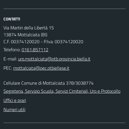
CONTATTI
Via Martiri della Libertà 15
13874 Mottalciata (BI)
C.F. 00374120020 - P.Iva: 00374120020
Telefono:
0161.857112
E-mail:
PEC:
Cellulare Comune di Mottalciata 378/3038774
Segreteria, Servizio Scuola, Servizi Cimiteriali, Urp e Protocollo
Uffici e orari
Numeri utili