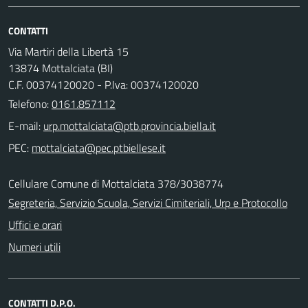
CONTATTI
Via Martiri della Libertà 15
13874 Mottalciata (BI)
C.F. 00374120020 - P.Iva: 00374120020
Telefono:
0161.857112
E-mail:
PEC:
Cellulare Comune di Mottalciata 378/3038774
Segreteria, Servizio Scuola, Servizi Cimiteriali, Urp e Protocollo
Uffici e orari
Numeri utili
CONTATTI D.P.O.