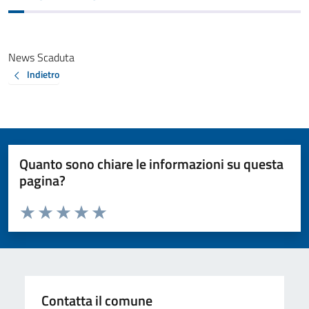
News Scaduta
Indietro
Quanto sono chiare le informazioni su questa
pagina?
Valuta da 1 a 5 stelle la pagina
Valuta 1 stelle su 5
Valuta 2 stelle su 5
Valuta 3 stelle su 5
Valuta 4 stelle su 5
Valuta 5 stelle su 5
Contatta il comune