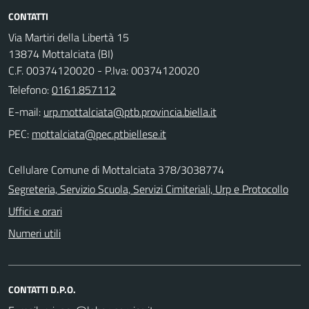
CONTATTI
Via Martiri della Libertà 15
13874 Mottalciata (BI)
C.F. 00374120020 - P.Iva: 00374120020
Telefono:
0161.857112
E-mail:
PEC:
Cellulare Comune di Mottalciata 378/3038774
Segreteria, Servizio Scuola, Servizi Cimiteriali, Urp e Protocollo
Uffici e orari
Numeri utili
CONTATTI D.P.O.