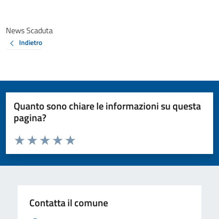
News Scaduta
Indietro
Quanto sono chiare le informazioni su questa
pagina?
Valuta da 1 a 5 stelle la pagina
Valuta 1 stelle su 5
Valuta 2 stelle su 5
Valuta 3 stelle su 5
Valuta 4 stelle su 5
Valuta 5 stelle su 5
Contatta il comune