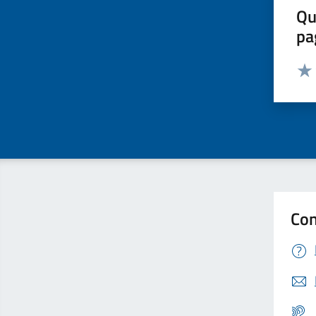
Qu
pa
Valut
Valu
Con