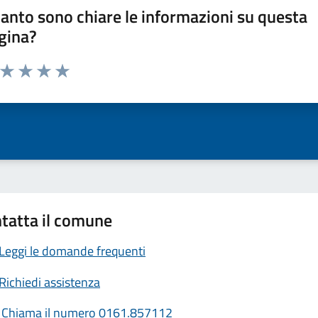
anto sono chiare le informazioni su questa
gina?
a da 1 a 5 stelle la pagina
ta 1 stelle su 5
Valuta 2 stelle su 5
Valuta 3 stelle su 5
Valuta 4 stelle su 5
Valuta 5 stelle su 5
tatta il comune
Leggi le domande frequenti
Richiedi assistenza
Chiama il numero 0161.857112