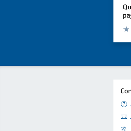
Qu
pa
Valut
Valu
Con