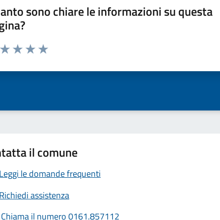
anto sono chiare le informazioni su questa
gina?
a da 1 a 5 stelle la pagina
ta 1 stelle su 5
Valuta 2 stelle su 5
Valuta 3 stelle su 5
Valuta 4 stelle su 5
Valuta 5 stelle su 5
tatta il comune
Leggi le domande frequenti
Richiedi assistenza
Chiama il numero 0161.857112