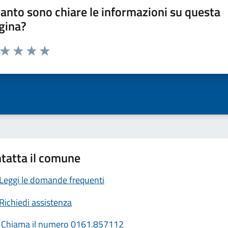
anto sono chiare le informazioni su questa
gina?
a da 1 a 5 stelle la pagina
ta 1 stelle su 5
Valuta 2 stelle su 5
Valuta 3 stelle su 5
Valuta 4 stelle su 5
Valuta 5 stelle su 5
tatta il comune
Leggi le domande frequenti
Richiedi assistenza
Chiama il numero 0161.857112