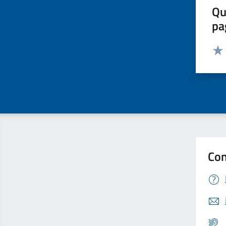
Qu
pa
Valut
Valu
Con