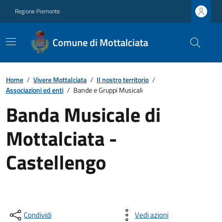
Regione Piemonte
Comune di Mottalciata
Home
/
Vivere Mottalciata
/
Il nostro territorio
/
Associazioni ed enti
/
Bande e Gruppi Musicali
Banda Musicale di
Mottalciata -
Castellengo
Condividi
Vedi azioni