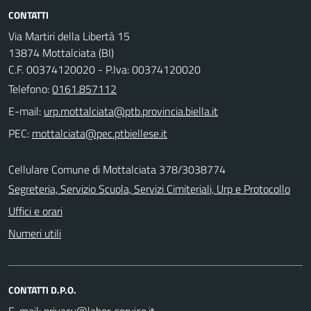
CONTATTI
Via Martiri della Libertà 15
13874 Mottalciata (BI)
C.F. 00374120020 - P.Iva: 00374120020
Telefono:
0161.857112
E-mail:
PEC:
Cellulare Comune di Mottalciata 378/3038774
Segreteria, Servizio Scuola, Servizi Cimiteriali, Urp e Protocollo
Uffici e orari
Numeri utili
CONTATTI D.P.O.
E-mail: