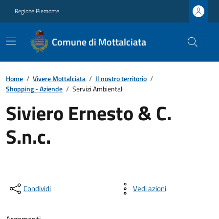
Regione Piemonte
Comune di Mottalciata
Home
/
Vivere Mottalciata
/
Il nostro territorio
/
Shopping - Aziende
/
Servizi Ambientali
Siviero Ernesto & C.
S.n.c.
Condividi
Vedi azioni