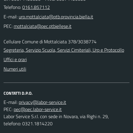
Telefono:
0161.857112
E-mail:
PEC:
Cellulare Comune di Mottalciata 378/3038774
Segreteria, Servizio Scuola, Servizi Cimiteriali, Urp e Protocollo
Uffici e orari
Numeri utili
CONTATTI D.P.O.
E-mail:
PEC:
Labor Service S.r.l. con sede in Novara, via Righi n. 29,
telefono: 0321.1814220