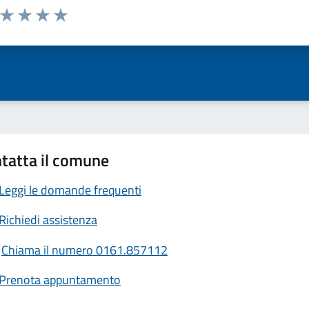
a da 1 a 5 stelle la pagina
ta 1 stelle su 5
Valuta 2 stelle su 5
Valuta 3 stelle su 5
Valuta 4 stelle su 5
Valuta 5 stelle su 5
tatta il comune
Leggi le domande frequenti
Richiedi assistenza
Chiama il numero 0161.857112
Prenota appuntamento