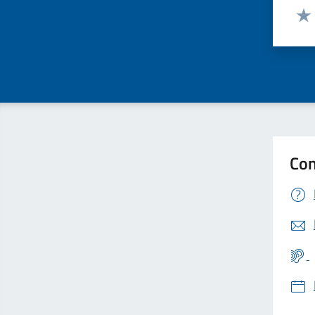
Valut
Valu
Con