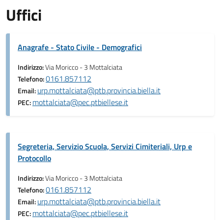
Uffici
Anagrafe - Stato Civile - Demografici
Indirizzo:
Via Moricco - 3 Mottalciata
0161.857112
Telefono:
urp.mottalciata@ptb.provincia.biella.it
Email:
mottalciata@pec.ptbiellese.it
PEC:
Segreteria, Servizio Scuola, Servizi Cimiteriali, Urp e
Protocollo
Indirizzo:
Via Moricco - 3 Mottalciata
0161.857112
Telefono:
urp.mottalciata@ptb.provincia.biella.it
Email:
mottalciata@pec.ptbiellese.it
PEC: