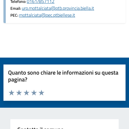
0161/857112
Telefono:
urp.mottalciata@ptb.provincia.biella.it
Email:
mottalciata@pec.ptbiellese.it
PEC:
Quanto sono chiare le informazioni su questa
pagina?
Valuta da 1 a 5 stelle la pagina
Valuta 1 stelle su 5
Valuta 2 stelle su 5
Valuta 3 stelle su 5
Valuta 4 stelle su 5
Valuta 5 stelle su 5