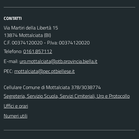
CONTATTI
Via Martiri della Libertà 15
13874 Mottalciata (BI)
C.F. 00374120020 - P.Iva: 00374120020
Telefono:
0161.857112
E-mail:
PEC:
Cellulare Comune di Mottalciata 378/3038774
Segreteria, Servizio Scuola, Servizi Cimiteriali, Urp e Protocollo
Uffici e orari
Numeri utili