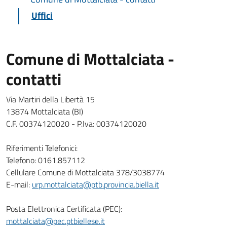
Uffici
Comune di Mottalciata -
contatti
Via Martiri della Libertà 15
13874 Mottalciata (BI)
C.F. 00374120020 - P.Iva: 00374120020
Riferimenti Telefonici:
Telefono: 0161.857112
Cellulare Comune di Mottalciata 378/3038774
E-mail:
urp.mottalciata@ptb.provincia.biella.it
Posta Elettronica Certificata (PEC):
mottalciata@pec.ptbiellese.it