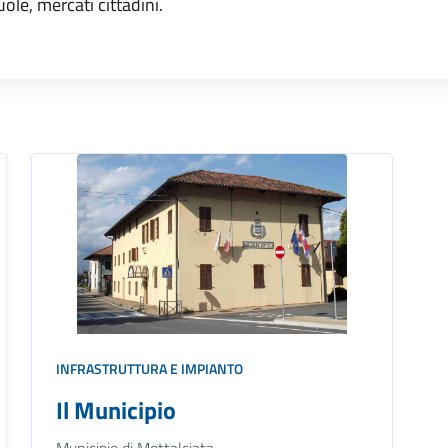
uole, mercati cittadini.
INFRASTRUTTURA E IMPIANTO
Il Municipio
Municipio di Mottalciata