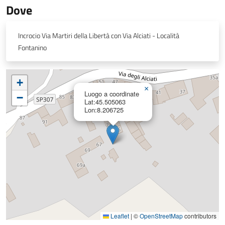
Dove
Incrocio Via Martiri della Libertà con Via Alciati - Località
Fontanino
+
×
Luogo a coordinate
−
Lat:45.505063
Lon:8.206725
Leaflet
|
©
OpenStreetMap
contributors