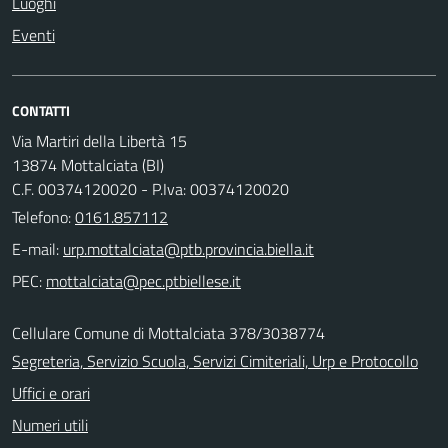
Luoghi
Eventi
CONTATTI
Via Martiri della Libertà 15
13874 Mottalciata (BI)
C.F. 00374120020 - P.Iva: 00374120020
Telefono:
0161.857112
E-mail:
PEC:
Cellulare Comune di Mottalciata 378/3038774
Segreteria, Servizio Scuola, Servizi Cimiteriali, Urp e Protocollo
Uffici e orari
Numeri utili