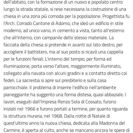
dell'abitato, con la formazione di un nuovo e popolato centro
lungo la strada statale, si rese necessaria la costruzione di una
chiesa in una zona più comoda per la popolazione. Progettista fu
l'Arch. Corrado Cantone di Adorno, che ideò un edificio in stile
moderno, ad unico vano, in cemento a vista, tanto all'esterno
che all'interno, con campanile dello stesso materiale. La
facciata della chiesa si protende in avanti sul lato destro, per
accogliere il battistero, ma al suo posto si ricavò una cappella
per le funzioni feriali. L'interno del tempio, per forma ed
illuminazione, porta verso l'altare, maggiormente illuminato,
collegato alla navata con alcuni gradini e a contatto diretto coi
fedeli. La sacrestia si apre sul presbiterio e sulla casa
parrocchiale. Il problema di inserire l'edificio nell'ambiente
pianeggiante ha suggerito una forma distesa, quasi abbaziale. I
lavori, eseguiti dall'Impresa Renzo Sola di Cossato, furono
iniziati nel 1966 e furono portati a termine, per quanto riguarda
la struttura muraria, nel 1968. Dalla notte di Natale di
quest'ultimo anno la nuova chiesa, dedicata alla Madonna del
Carmine, è aperta al culto, anche se mancano ancora le opere di