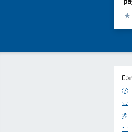
pa
Valut
Valu
Con