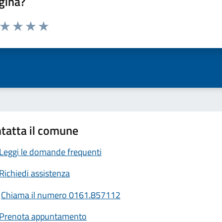
gina?
a da 1 a 5 stelle la pagina
ta 1 stelle su 5
Valuta 2 stelle su 5
Valuta 3 stelle su 5
Valuta 4 stelle su 5
Valuta 5 stelle su 5
tatta il comune
Leggi le domande frequenti
Richiedi assistenza
Chiama il numero 0161.857112
Prenota appuntamento