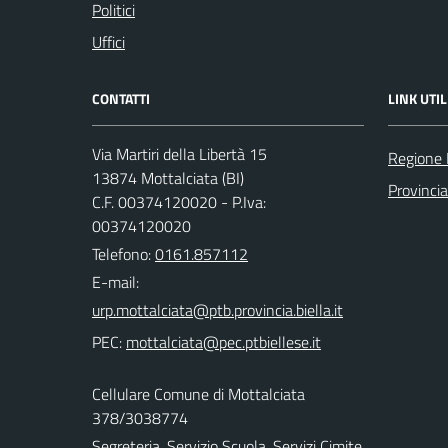
Politici
Uffici
CONTATTI
LINK UTIL
Via Martiri della Libertà 15
Regione
13874 Mottalciata (BI)
Provincia
C.F. 00374120020 - P.Iva:
00374120020
Telefono:
0161.857112
E-mail:
PEC:
Cellulare Comune di Mottalciata
378/3038774
Segreteria, Servizio Scuola, Servizi Cimite