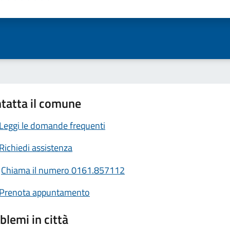
ta 1 stelle su 5
Valuta 2 stelle su 5
Valuta 3 stelle su 5
Valuta 4 stelle su 5
Valuta 5 stelle su 5
tatta il comune
Leggi le domande frequenti
Richiedi assistenza
Chiama il numero 0161.857112
Prenota appuntamento
blemi in città