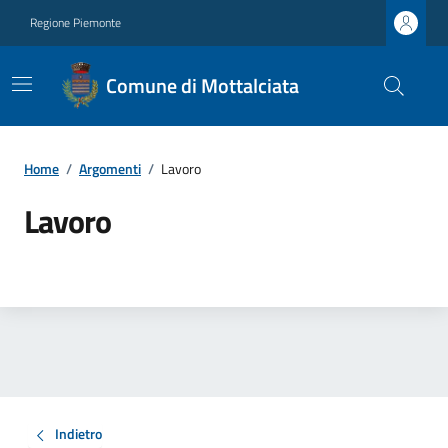
Regione Piemonte
Comune di Mottalciata
Home
/
Argomenti
/
Lavoro
Lavoro
Indietro