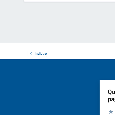
Indietro
Qu
pa
Valut