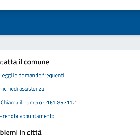
ta 1 stelle su 5
Valuta 2 stelle su 5
Valuta 3 stelle su 5
Valuta 4 stelle su 5
Valuta 5 stelle su 5
tatta il comune
Leggi le domande frequenti
Richiedi assistenza
Chiama il numero 0161.857112
Prenota appuntamento
blemi in città