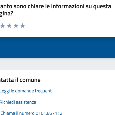
anto sono chiare le informazioni su questa
gina?
a da 1 a 5 stelle la pagina
ta 1 stelle su 5
Valuta 2 stelle su 5
Valuta 3 stelle su 5
Valuta 4 stelle su 5
Valuta 5 stelle su 5
tatta il comune
Leggi le domande frequenti
Richiedi assistenza
Chiama il numero 0161.857112