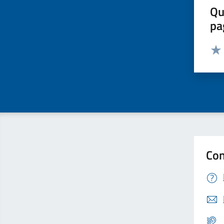
Qu
pa
Valut
Valu
Con