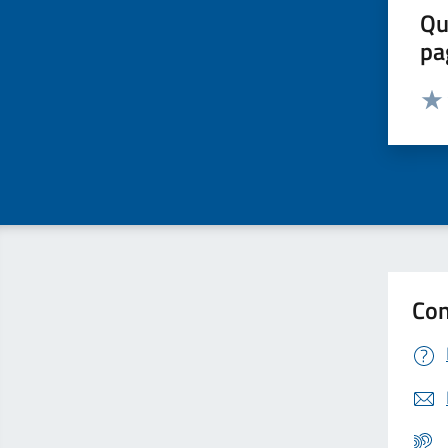
Qu
pa
Valut
Valu
Con