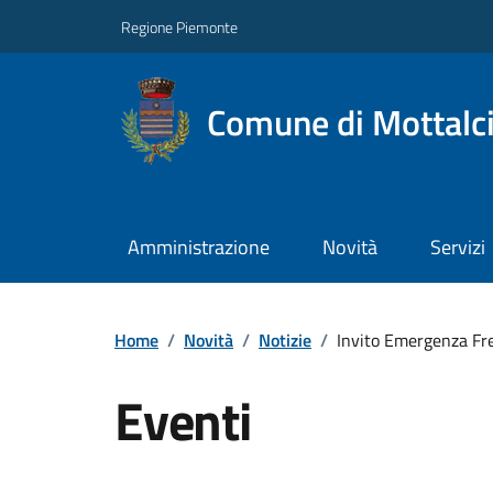
Regione Piemonte
Comune di Mottalc
Amministrazione
Novità
Servizi
Home
/
Novità
/
Notizie
/
Invito Emergenza Fr
Eventi