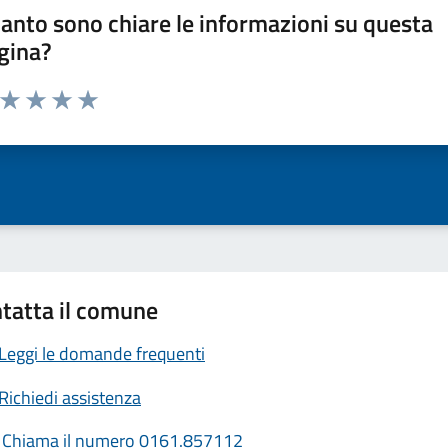
anto sono chiare le informazioni su questa
gina?
a da 1 a 5 stelle la pagina
ta 1 stelle su 5
Valuta 2 stelle su 5
Valuta 3 stelle su 5
Valuta 4 stelle su 5
Valuta 5 stelle su 5
tatta il comune
Leggi le domande frequenti
Richiedi assistenza
Chiama il numero 0161.857112