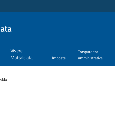
iata
Vivere
Trasparenza
Mottalciata
Imposte
amministrativa
eddo