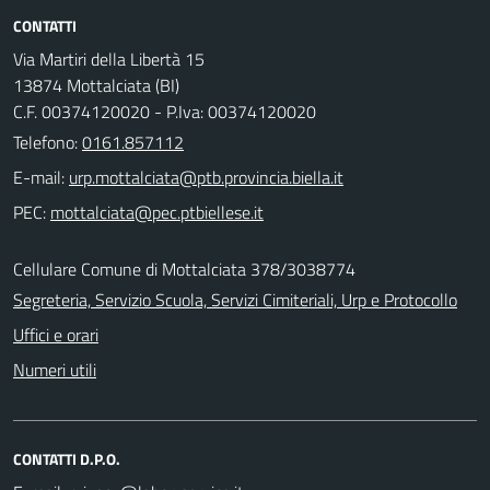
CONTATTI
Via Martiri della Libertà 15
13874 Mottalciata (BI)
C.F. 00374120020 - P.Iva: 00374120020
Telefono:
0161.857112
E-mail:
PEC:
Cellulare Comune di Mottalciata 378/3038774
Segreteria, Servizio Scuola, Servizi Cimiteriali, Urp e Protocollo
Uffici e orari
Numeri utili
CONTATTI D.P.O.