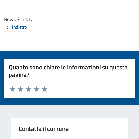
News Scaduta
Indietro
Quanto sono chiare le informazioni su questa
pagina?
Valuta da 1 a 5 stelle la pagina
Valuta 1 stelle su 5
Valuta 2 stelle su 5
Valuta 3 stelle su 5
Valuta 4 stelle su 5
Valuta 5 stelle su 5
Contatta il comune