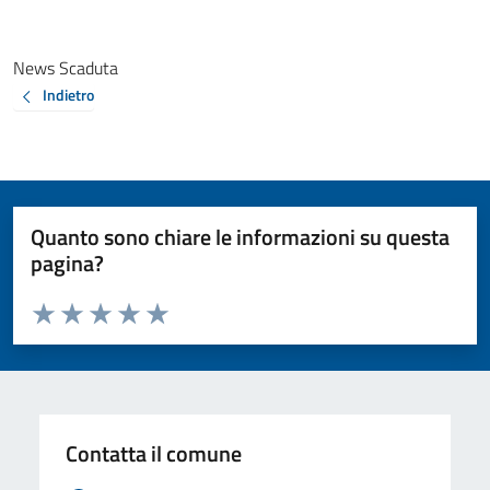
News Scaduta
Indietro
Quanto sono chiare le informazioni su questa
pagina?
Valuta da 1 a 5 stelle la pagina
Valuta 1 stelle su 5
Valuta 2 stelle su 5
Valuta 3 stelle su 5
Valuta 4 stelle su 5
Valuta 5 stelle su 5
Contatta il comune