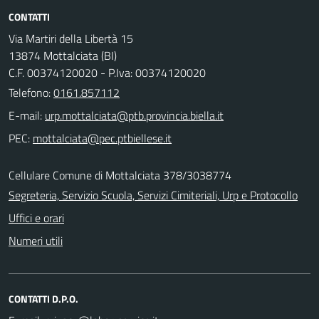
CONTATTI
Via Martiri della Libertà 15
13874 Mottalciata (BI)
C.F. 00374120020 - P.Iva: 00374120020
Telefono:
0161.857112
E-mail:
PEC:
Cellulare Comune di Mottalciata 378/3038774
Segreteria, Servizio Scuola, Servizi Cimiteriali, Urp e Protocollo
Uffici e orari
Numeri utili
CONTATTI D.P.O.