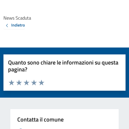
News Scaduta
Indietro
Quanto sono chiare le informazioni su questa
pagina?
Valuta da 1 a 5 stelle la pagina
Valuta 1 stelle su 5
Valuta 2 stelle su 5
Valuta 3 stelle su 5
Valuta 4 stelle su 5
Valuta 5 stelle su 5
Contatta il comune