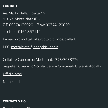
CONTATTI
Via Martiri della Libertà 15
13874 Mottalciata (BI)
C.F. 00374120020 - P.Iva: 00374120020
Telefono:
0161.857112
E-mail:
PEC:
Cellulare Comune di Mottalciata 378/3038774
Segreteria, Servizio Scuola, Servizi Cimiteriali, Urp e Protocollo
Uffici e orari
Numeri utili
CONTATTI D.P.O.