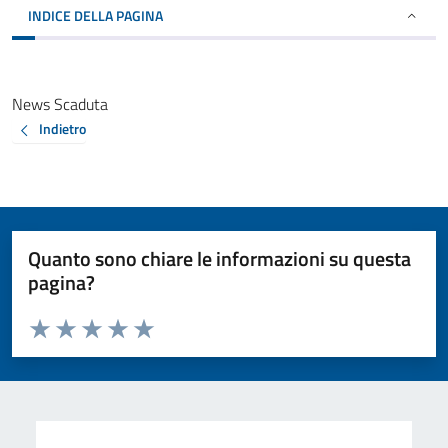
INDICE DELLA PAGINA
News Scaduta
Indietro
Quanto sono chiare le informazioni su questa
pagina?
Valuta da 1 a 5 stelle la pagina
Valuta 1 stelle su 5
Valuta 2 stelle su 5
Valuta 3 stelle su 5
Valuta 4 stelle su 5
Valuta 5 stelle su 5