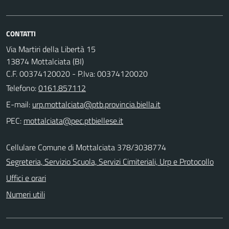
CONTATTI
Via Martiri della Libertà 15
13874 Mottalciata (BI)
C.F. 00374120020 - P.Iva: 00374120020
Telefono:
0161.857112
E-mail:
PEC:
Cellulare Comune di Mottalciata 378/3038774
Segreteria, Servizio Scuola, Servizi Cimiteriali, Urp e Protocollo
Uffici e orari
Numeri utili