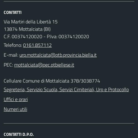
CONTATTI
Via Martiri della Libertà 15
13874 Mottalciata (BI)
C.F. 00374120020 - P.Iva: 00374120020
Telefono:
0161.857112
E-mail:
PEC:
Cellulare Comune di Mottalciata 378/3038774
Segreteria, Servizio Scuola, Servizi Cimiteriali, Urp e Protocollo
Uffici e orari
Numeri utili
CONTATTI D.P.O.