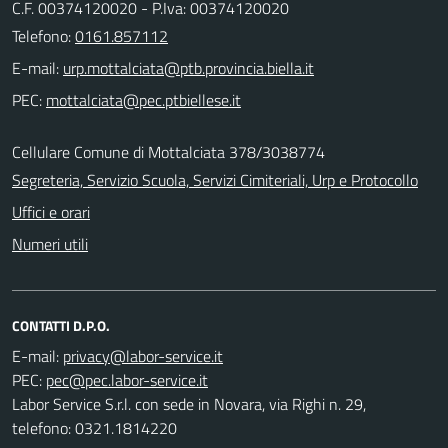
C.F. 00374120020 - P.Iva: 00374120020
Telefono:
0161.857112
E-mail:
PEC:
Cellulare Comune di Mottalciata 378/3038774
Segreteria, Servizio Scuola, Servizi Cimiteriali, Urp e Protocollo
Uffici e orari
Numeri utili
CONTATTI D.P.O.
E-mail:
PEC:
Labor Service S.r.l. con sede in Novara, via Righi n. 29,
telefono: 0321.1814220