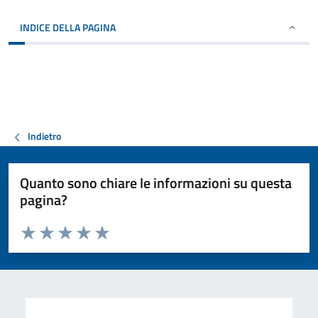
INDICE DELLA PAGINA
Indietro
Quanto sono chiare le informazioni su questa
pagina?
Valuta da 1 a 5 stelle la pagina
Valuta 1 stelle su 5
Valuta 2 stelle su 5
Valuta 3 stelle su 5
Valuta 4 stelle su 5
Valuta 5 stelle su 5