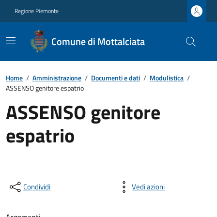
Regione Piemonte
Comune di Mottalciata
Home
/
Amministrazione
/
Documenti e dati
/
Modulistica
/
ASSENSO genitore espatrio
ASSENSO genitore
espatrio
Condividi
Vedi azioni