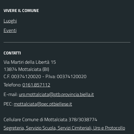
VIVERE IL COMUNE
Luoghi
Eventi
CONTATTI
Via Martiri della Libertà 15
13874 Mottalciata (BI)
C.F. 00374120020 - P.Iva: 00374120020
Telefono:
0161.857112
E-mail:
PEC:
Cellulare Comune di Mottalciata 378/3038774
Segreteria, Servizio Scuola, Servizi Cimiteriali, Urp e Protocollo