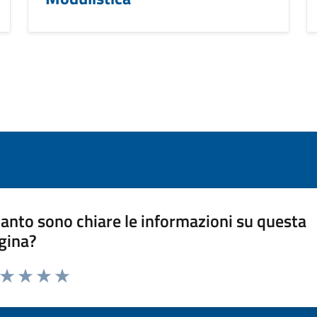
anto sono chiare le informazioni su questa
gina?
a da 1 a 5 stelle la pagina
ta 1 stelle su 5
Valuta 2 stelle su 5
Valuta 3 stelle su 5
Valuta 4 stelle su 5
Valuta 5 stelle su 5