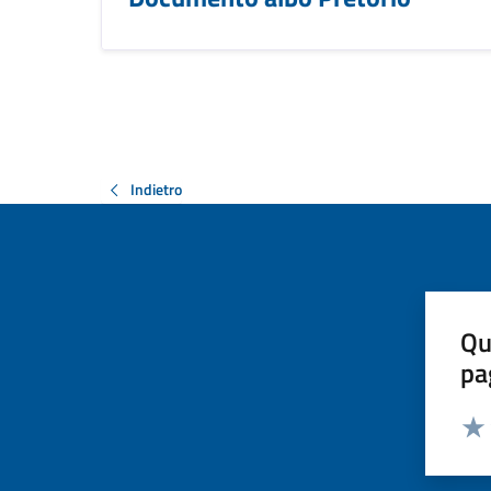
Indietro
Qu
pa
Valut
Valu