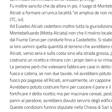
Fu inoltre sancito che da allora in poi, il luogo di Monte
Alciati a formare un'unica località "et amplius de non
(TC, ivi).
Ad Eusebio Alciati cedettero inoltre tutta la giurisdizione 
Montebelluardo (Motta Alciata) non che il molino locale con
dal Fiume Cervo per condurle fino a Castelletto. Si stabi
ai loro uomini quella quantità di terreno che avrebbero ric
Alciati, verso sera e sulla costa sino alla strada grossa,
costruirsi un ricetto e ritirarsi con i propri beni e ivi ri
Le persone però che volessero fabbricare case in detto
fuoco e catena, se non due tavole, né avrebbero potuto 
fuoco poi pagasse all'Alciati, annualmente, un cappone 
Avrebbero potuto costruire forni per cuocere il pane e i
fortificare il detto ricetto; ma per macinare cereali, pes
panni al paratore, avrebbero dovuto servirsi degli edifici 
Queste condizioni furono stipulate nella Chiesa di San 