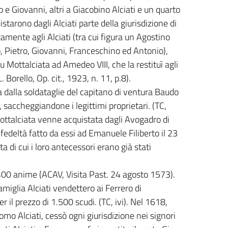
ro e Giovanni, altri a Giacobino Alciati e un quarto
starono dagli Alciati parte della giurisdizione di
tamente agli Alciati (tra cui figura un Agostino
o, Pietro, Giovanni, Franceschino ed Antonio),
 Mottalciata ad Amedeo VIII, che la restituì agli
. Borello, Op. cit., 1923, n. 11, p.8).
 dalla soldataglie del capitano di ventura Baudo
, saccheggiandone i legittimi proprietari. (TC,
 Mottalciata venne acquistata dagli Avogadro di
 fedeltà fatto da essi ad Emanuele Filiberto il 23
ta di cui i loro antecessori erano già stati
400 anime (ACAV, Visita Past. 24 agosto 1573).
amiglia Alciati vendettero ai Ferrero di
r il prezzo di 1.500 scudi. (TC, ivi). Nel 1618,
omo Alciati, cessò ogni giurisdizione nei signori