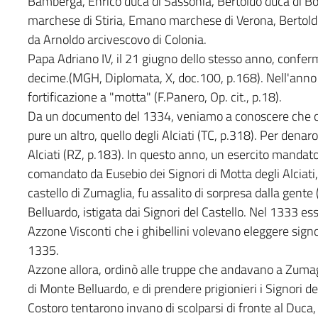
Bamberga, Enrico duca di Sassonia, Bertoldo duca di Bo
marchese di Stiria, Emano marchese di Verona, Bertoldo 
da Arnoldo arcivescovo di Colonia.
Papa Adriano IV, il 21 giugno dello stesso anno, confer
decime.(MGH, Diplomata, X, doc.100, p.168). Nell'ann
fortificazione a "motta" (F.Panero, Op. cit., p.18).
Da un documento del 1334, veniamo a conoscere che olt
pure un altro, quello degli Alciati (TC, p.318). Per denar
Alciati (RZ, p.183). In questo anno, un esercito mandat
comandato da Eusebio dei Signori di Motta degli Alciati
castello di Zumaglia, fu assalito di sorpresa dalla gente
Belluardo, istigata dai Signori del Castello. Nel 1333 ess
Azzone Visconti che i ghibellini volevano eleggere signor
1335.
Azzone allora, ordinò alle truppe che andavano a Zumagli
di Monte Belluardo, e di prendere prigionieri i Signori de
Costoro tentarono invano di scolparsi di fronte al Duca, 