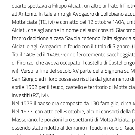
quarto spettava a Filippo Alciati, un altro ai fratelli Piet
ad Antonio. In tale anno gli Avogadro di Collobiano acqui
Mottalciata (TC, ivi) e con atto del 12 ottobre 1404, uni
Alciati, che agì anche in nome dei suoi consirti Giacom
fecero dedizione a casa Savoia cedendo l'alta signoria su
Alciati e agli Avogadro in feudo con il titolo di Signore. (L
Tra il 1406 ed il 1409, venne ferocemente saccheggiata
di Firenze, che aveva occupato il castello di Castellengo
ivi). Verso la fine del secolo XV parte della Signoria su
San Giorgio ed il loro possesso risulta dal giuramento di
aprile 1562 per il feudo, castello e territorio di Mottalcia
investiti (RZ, ivi).
Nel 1573 il paese era composto da 130 famiglie, circa 
Nel 1577, con atto dell'8 ottobre, alcuni consorti della f
Masserano, le porzioni loro spettanti di Motta Alciata, pe
essendo stato ridotto al demanio il feudo in odio di Giac