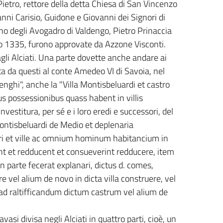
 Pietro, rettore della detta Chiesa di San Vincenzo
anni Carisio, Guidone e Giovanni dei Signori di
ano degli Avogadro di Valdengo, Pietro Prinaccia
no 1335, furono approvate da Azzone Visconti.
agli Alciati. Una parte dovette anche andare ai
tta da questi al conte Amedeo VI di Savoia, nel
lenghi", anche la "Villa Montisbeluardi et castro
us possessionibus quass habent in villis
nvestitura, per sé e i loro eredi e successori, del
 Montisbeluardi de Medio et deplenaria
tri et ville ac omnium hominum habitancium in
ant et redducent et consueverint redducere, item
 parte fecerat explanari, dictus d. comes,
e vel alium de novo in dicta villa construere, vel
s ad raltifficandum dictum castrum vel alium de
vasi divisa negli Alciati in quattro parti, cioè, un