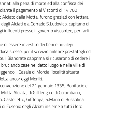
nnati alla pena di morte ed alla confisca dei
ediante il pagamento al Visconti di 14.700
lciato della Motta, furono graziati con lettera
degli Alciati e a Corrado S.Ludovico, capitano di
i influenti presso il governo visconteo, per farli
.
 di essere investito dei beni e privilegi
duca stesso, per il servizio militare prestatogli ed
. I Biandrate dapprima si ricusarono di cedere i
, bruciando case nel detto luogo e nelle ville di
gendo il Casale di Morcia (località situata
detta ancor oggi Morik).
la convenzione del 21 gennaio 1335, Bonifacio e
i Motta Alciata, di Gifflenga e di Colombaria,
, Castelletto, Gifflenga, S.Maria di Bussolina
di Eusebio degli Alciati insieme a tutti i loro