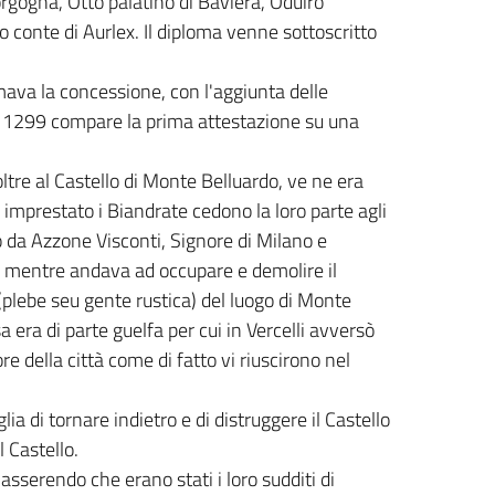
rgogna, Otto palatino di Baviera, Oduiro
conte di Aurlex. Il diploma venne sottoscritto
mava la concessione, con l'aggiunta delle
o 1299 compare la prima attestazione su una
re al Castello di Monte Belluardo, ve ne era
o imprestato i Biandrate cedono la loro parte agli
o da Azzone Visconti, Signore di Milano e
, mentre andava ad occupare e demolire il
 (plebe seu gente rustica) del luogo di Monte
a era di parte guelfa per cui in Vercelli avversò
e della città come di fatto vi riuscirono nel
a di tornare indietro e di distruggere il Castello
l Castello.
asserendo che erano stati i loro sudditi di