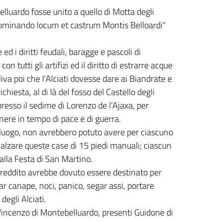
belluardo fosse unito a quello di Motta degli
 nominando locum et castrum Montis Belloardi"
ed i diritti feudali, baragge e pascoli di
 tutti gli artifizi ed il diritto di estrarre acque
liva poi che l'Alciati dovesse dare ai Biandrate e
hiesta, al di là del fosso del Castello degli
 presso il sedime di Lorenzo de l'Ajaxa, per
manere in tempo di pace e di guerra.
 luogo, non avrebbero potuto avere per ciascuno
alzare queste case di 15 piedi manuali; ciascun
alla Festa di San Martino.
l reddito avrebbe dovuto essere destinato per
tar canape, noci, panico, segar assi, portare
degli Alciati.
Vincenzo di Montebelluardo, presenti Guidone di