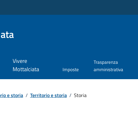
iata
Vivere
Trasparenza
Mottalciata
Imposte
amministrativa
rio e storia
/
Territorio e storia
/
Storia