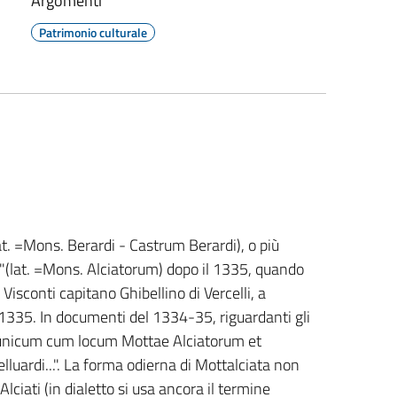
Argomenti
Patrimonio culturale
at. =Mons. Berardi - Castrum Berardi), o più
(lat. =Mons. Alciatorum) dopo il 1335, quando
 Visconti capitano Ghibellino di Vercelli, a
1335. In documenti del 1334-35, riguardanti gli
i, unicum cum locum Mottae Alciatorum et
ardi...". La forma odierna di Mottalciata non
ciati (in dialetto si usa ancora il termine