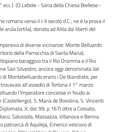
ecc.). (D.Lebole - Soria della Chiesa Biellese -
ne romana verso il I-II secolo d.C.; ne è la prova il
rula (ortila), donata ad Alita dai liberti del
componeva di diverse vicinanze: Monte Belluardo
itorio della Parrocchia di Santa Maria),
altopiano baraggivo tra il Rio Dramma e il Rio
ione San Silvestro, ancora oggi denominata Val
o di Montebelluardo erano i De Biandrate, per
trovavasi all'assedio di Tortona il 1° marzo
lluardo l'Imperatore concesse in feudo ai
 (Castellengo), S. Maria de Boxolina, S. Vincenti
iplomata, X, doc.99, p.167) oltre a Cossato,
aco, Salussola, Massazza, Villanova e Benna.
no patriarca di Aquileja, Emerico vescovo di