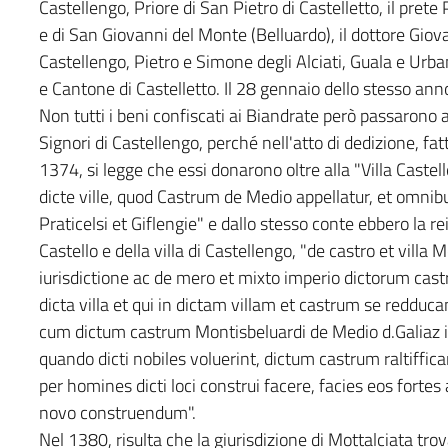
Castellengo, Priore di San Pietro di Castelletto, il prete
e di San Giovanni del Monte (Belluardo), il dottore Giov
Castellengo, Pietro e Simone degli Alciati, Guala e Urb
e Cantone di Castelletto. Il 28 gennaio dello stesso an
Non tutti i beni confiscati ai Biandrate però passarono 
Signori di Castellengo, perché nell'atto di dedizione, fa
1374, si legge che essi donarono oltre alla "Villa Castel
dicte ville, quod Castrum de Medio appellatur, et omnib
Praticelsi et Giflengie" e dallo stesso conte ebbero la rei
Castello e della villa di Castellengo, "de castro et villa
iurisdictione ac de mero et mixto imperio dictorum cas
dicta villa et qui in dictam villam et castrum se redduc
cum dictum castrum Montisbeluardi de Medio d.Galiaz in
quando dicti nobiles voluerint, dictum castrum raltifficar
per homines dicti loci construi facere, facies eos forte
novo construendum".
Nel 1380, risulta che la giurisdizione di Mottalciata trova