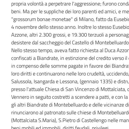
propria volontà a perpetrare l'aggressione; furono conda
beni. Ma per le suppliche dei loro parenti ed amici, e m
"grossorum bonae monetae" di Milano, fatto da Eusebio A
4 novembre dello stesso anno. Inoltre lo stesso Eusebio 
Azzone, altri 2.300 grossi, e 19.300 terzuoli a personagg
desistere dal saccheggio del Castello di Montebelluardo
Nello stesso tempo, aveva fatto richiesta al Duca Azzone
confiscati a Biandrate, in estinzione del credito verso il 
in compenso delle somme pagate in favore dei Biandrate
loro diritti e continuarono nelle loro crudeltà, uccidendo
Salussola, Isangarda e Lessona, (gennaio 1335) e distrug
presso l'attuale Chiesa di San Vincenzo di Mottalciata, 
Vennero in seguito costretti a scendere a patti, e con 
gli altri Biandrate di Montebelluardo e delle vicinanze d
rinunciarono al patronato sulle chiese di Montebelluardo
(Mottalciata S.Maria), S.Pietro di Castellengo nelle mani 
beni mobili ed immobili, diritti feudali, privilegi.