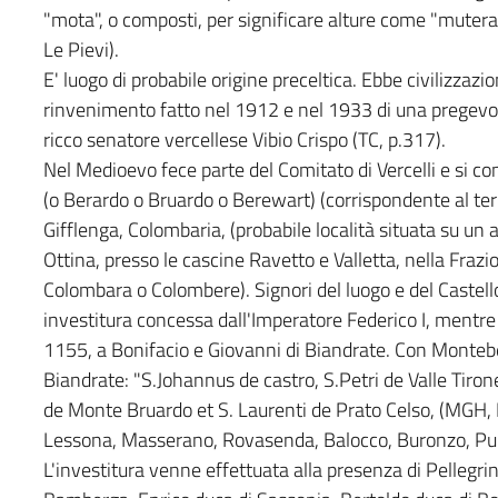
"mota", o composti, per significare alture come "mutera" 
Le Pievi).
E' luogo di probabile origine preceltica. Ebbe civilizzazio
rinvenimento fatto nel 1912 e nel 1933 di una pregevole a
ricco senatore vercellese Vibio Crispo (TC, p.317).
Nel Medioevo fece parte del Comitato di Vercelli e si 
(o Berardo o Bruardo o Berewart) (corrispondente al terr
Gifflenga, Colombaria, (probabile località situata su un 
Ottina, presso le cascine Ravetto e Valletta, nella Fraz
Colombara o Colombere). Signori del luogo e del Castell
investitura concessa dall'Imperatore Federico I, mentre 
1155, a Bonifacio e Giovanni di Biandrate. Con Montebe
Biandrate: "S.Johannus de castro, S.Petri de Valle Tirone
de Monte Bruardo et S. Laurenti de Prato Celso, (MGH, D
Lessona, Masserano, Rovasenda, Balocco, Buronzo, Puli
L'investitura venne effettuata alla presenza di Pellegri