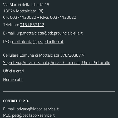
Via Martiri della Libertà 15
13874 Mottalciata (BI)
C.F. 00374120020 - P.Iva: 00374120020
Telefono:
0161.857112
E-mail:
PEC:
Cellulare Comune di Mottalciata 378/3038774
Segreteria, Servizio Scuola, Servizi Cimiteriali, Urp e Protocollo
Uffici e orari
Numeri utili
CONTATTI D.P.O.
E-mail:
PEC: