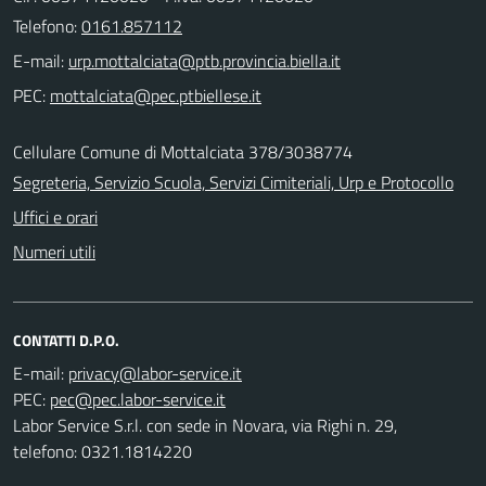
Telefono:
0161.857112
E-mail:
PEC:
Cellulare Comune di Mottalciata 378/3038774
Segreteria, Servizio Scuola, Servizi Cimiteriali, Urp e Protocollo
Uffici e orari
Numeri utili
CONTATTI D.P.O.
E-mail:
PEC:
Labor Service S.r.l. con sede in Novara, via Righi n. 29,
telefono: 0321.1814220