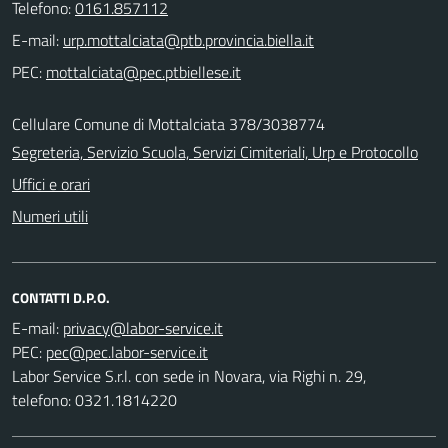
Telefono:
0161.857112
E-mail:
PEC:
Cellulare Comune di Mottalciata 378/3038774
Segreteria, Servizio Scuola, Servizi Cimiteriali, Urp e Protocollo
Uffici e orari
Numeri utili
CONTATTI D.P.O.
E-mail:
PEC:
Labor Service S.r.l. con sede in Novara, via Righi n. 29,
telefono: 0321.1814220