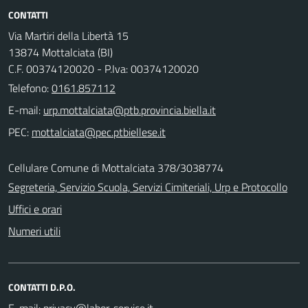
CONTATTI
Via Martiri della Libertà 15
13874 Mottalciata (BI)
C.F. 00374120020 - P.Iva: 00374120020
Telefono:
0161.857112
E-mail:
PEC:
Cellulare Comune di Mottalciata 378/3038774
Segreteria, Servizio Scuola, Servizi Cimiteriali, Urp e Protocollo
Uffici e orari
Numeri utili
CONTATTI D.P.O.
E-mail: