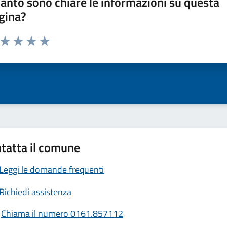
anto sono chiare le informazioni su questa
gina?
a da 1 a 5 stelle la pagina
ta 1 stelle su 5
Valuta 2 stelle su 5
Valuta 3 stelle su 5
Valuta 4 stelle su 5
Valuta 5 stelle su 5
tatta il comune
Leggi le domande frequenti
Richiedi assistenza
Chiama il numero 0161.857112