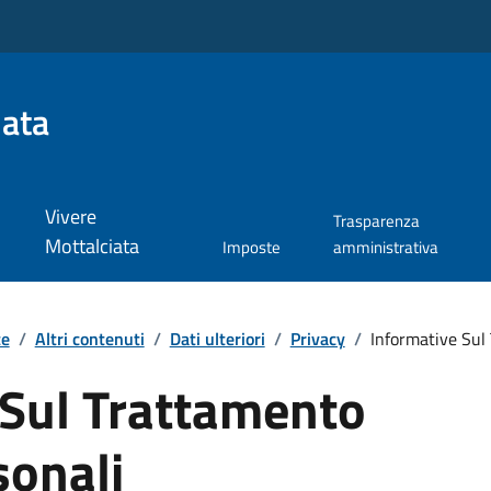
iata
Vivere
Trasparenza
Mottalciata
Imposte
amministrativa
te
/
Altri contenuti
/
Dati ulteriori
/
Privacy
/
Informative Sul 
 Sul Trattamento
sonali