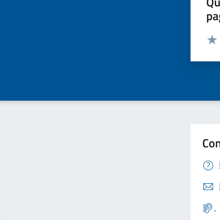
Qu
pa
Valut
Valu
Con