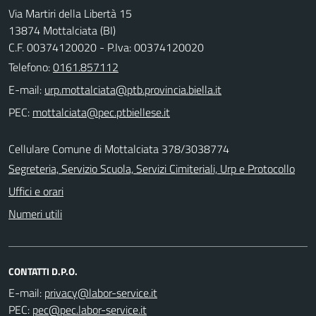
Via Martiri della Libertà 15
13874 Mottalciata (BI)
C.F. 00374120020 - P.Iva: 00374120020
Telefono:
0161.857112
E-mail:
PEC:
Cellulare Comune di Mottalciata 378/3038774
Segreteria, Servizio Scuola, Servizi Cimiteriali, Urp e Protocollo
Uffici e orari
Numeri utili
CONTATTI D.P.O.
E-mail:
PEC: