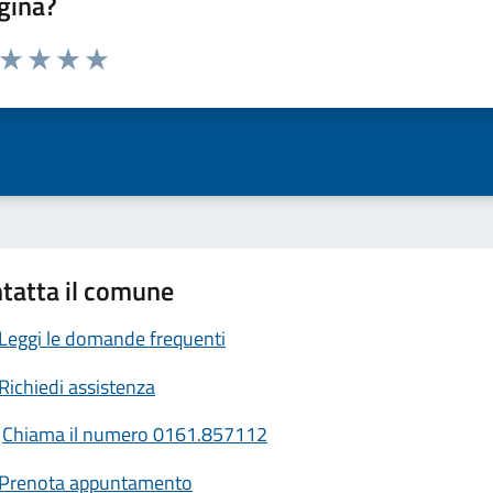
gina?
a da 1 a 5 stelle la pagina
ta 1 stelle su 5
Valuta 2 stelle su 5
Valuta 3 stelle su 5
Valuta 4 stelle su 5
Valuta 5 stelle su 5
tatta il comune
Leggi le domande frequenti
Richiedi assistenza
Chiama il numero 0161.857112
Prenota appuntamento