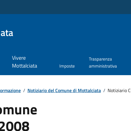
iata
Vivere
Trasparenza
Mottalciata
Imposte
amministrativa
formazione
/
Notiziario del Comune di Mottalciata
/
Notiziario 
Comune
 2008