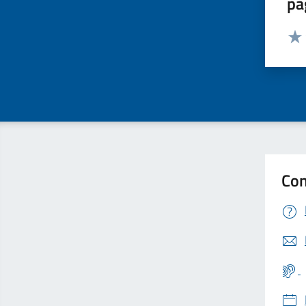
pa
Valut
Valu
Con