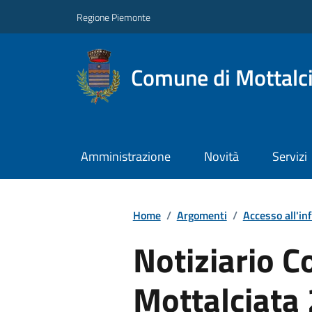
Regione Piemonte
Comune di Mottalc
Amministrazione
Novità
Servizi
Home
/
Argomenti
/
Accesso all'in
Notiziario 
Mottalciata