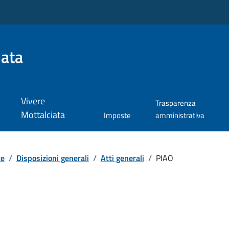
iata
Vivere
Trasparenza
Mottalciata
Imposte
amministrativa
te
/
Disposizioni generali
/
Atti generali
/
PIAO