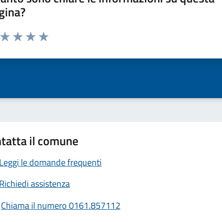
gina?
a da 1 a 5 stelle la pagina
ta 1 stelle su 5
Valuta 2 stelle su 5
Valuta 3 stelle su 5
Valuta 4 stelle su 5
Valuta 5 stelle su 5
tatta il comune
Leggi le domande frequenti
Richiedi assistenza
Chiama il numero 0161.857112