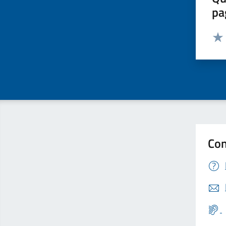
pa
Valut
Valu
Con