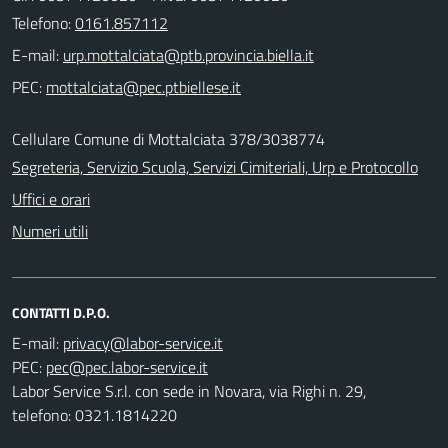
Telefono:
0161.857112
E-mail:
PEC:
Cellulare Comune di Mottalciata 378/3038774
Segreteria, Servizio Scuola, Servizi Cimiteriali, Urp e Protocollo
Uffici e orari
Numeri utili
CONTATTI D.P.O.
E-mail:
PEC:
Labor Service S.r.l. con sede in Novara, via Righi n. 29,
telefono: 0321.1814220