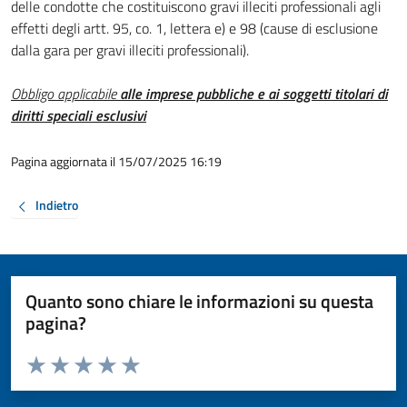
delle condotte che costituiscono gravi illeciti professionali agli
effetti degli artt. 95, co. 1, lettera e) e 98 (cause di esclusione
dalla gara per gravi illeciti professionali).
Obbligo applicabile
alle imprese pubbliche e ai soggetti titolari di
diritti speciali esclusivi
Pagina aggiornata il 15/07/2025 16:19
Indietro
Quanto sono chiare le informazioni su questa
pagina?
Valuta da 1 a 5 stelle la pagina
Valuta 1 stelle su 5
Valuta 2 stelle su 5
Valuta 3 stelle su 5
Valuta 4 stelle su 5
Valuta 5 stelle su 5