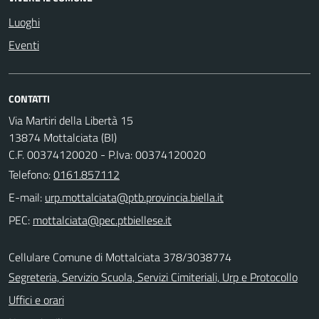
Luoghi
Eventi
CONTATTI
Via Martiri della Libertà 15
13874 Mottalciata (BI)
C.F. 00374120020 - P.Iva: 00374120020
Telefono:
0161.857112
E-mail:
PEC:
Cellulare Comune di Mottalciata 378/3038774
Segreteria, Servizio Scuola, Servizi Cimiteriali, Urp e Protocollo
Uffici e orari