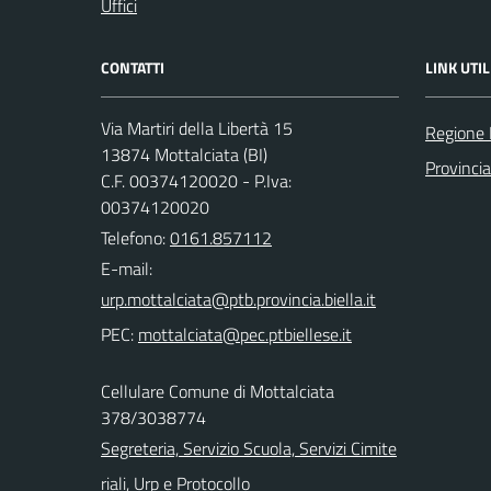
Uffici
CONTATTI
LINK UTIL
Via Martiri della Libertà 15
Regione
13874 Mottalciata (BI)
Provincia
C.F. 00374120020 - P.Iva:
00374120020
Telefono:
0161.857112
E-mail:
PEC:
Cellulare Comune di Mottalciata
378/3038774
Segreteria, Servizio Scuola, Servizi Cimite
riali, Urp e Protocollo