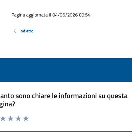
Pagina aggiornata il 04/06/2026 09:54
Indietro
anto sono chiare le informazioni su questa
gina?
a da 1 a 5 stelle la pagina
ta 1 stelle su 5
Valuta 2 stelle su 5
Valuta 3 stelle su 5
Valuta 4 stelle su 5
Valuta 5 stelle su 5